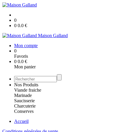
0
0
0.0
€
Maison Galland
Mon compte
0
Favoris
0
0.0
€
Mon panier
Nos Produits
Viande fraiche
Marinade
Saucisserie
Charcuterie
Conserves
Accueil
Conditions générales de vente