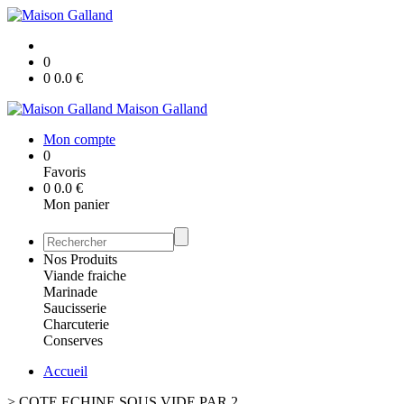
0
0
0.0
€
Maison Galland
Mon compte
0
Favoris
0
0.0
€
Mon panier
Nos Produits
Viande fraiche
Marinade
Saucisserie
Charcuterie
Conserves
Accueil
>
COTE ECHINE SOUS VIDE PAR 2