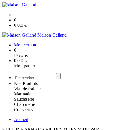
0
0
0.0
€
Maison Galland
Mon compte
0
Favoris
0
0.0
€
Mon panier
Nos Produits
Viande fraiche
Marinade
Saucisserie
Charcuterie
Conserves
Accueil
>
ECHINE SANS OS AIL DES OURS VIDE PAR 2