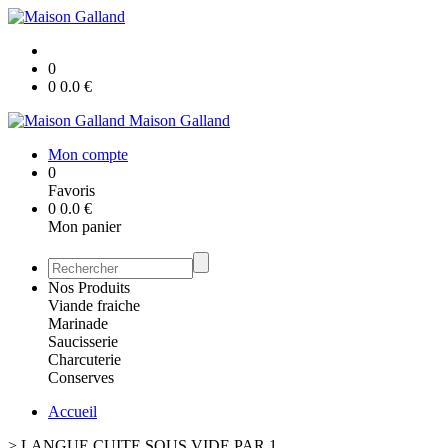
0
0
0.0
€
Maison Galland
Mon compte
0
Favoris
0
0.0
€
Mon panier
Nos Produits
Viande fraiche
Marinade
Saucisserie
Charcuterie
Conserves
Accueil
>
LANGUE CUITE SOUS VIDE PAR 1