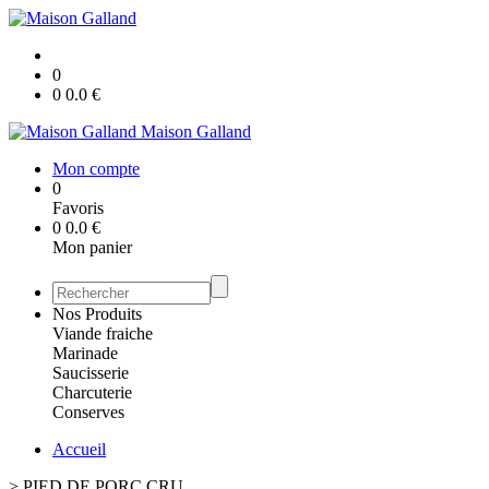
0
0
0.0
€
Maison Galland
Mon compte
0
Favoris
0
0.0
€
Mon panier
Nos Produits
Viande fraiche
Marinade
Saucisserie
Charcuterie
Conserves
Accueil
>
PIED DE PORC CRU