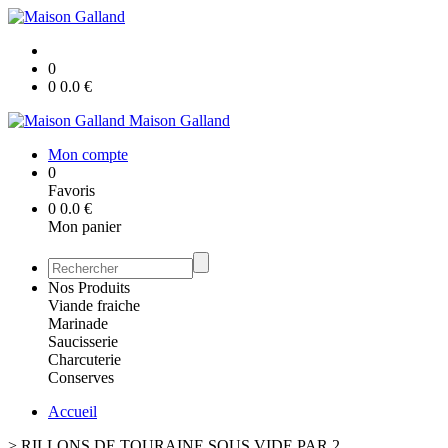
0
0
0.0
€
Maison Galland
Mon compte
0
Favoris
0
0.0
€
Mon panier
Nos Produits
Viande fraiche
Marinade
Saucisserie
Charcuterie
Conserves
Accueil
>
RILLONS DE TOURAINE SOUS VIDE PAR 2