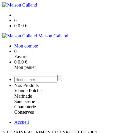
0
0
0.0
€
Maison Galland
Mon compte
0
Favoris
0
0.0
€
Mon panier
Nos Produits
Viande fraiche
Marinade
Saucisserie
Charcuterie
Conserves
Accueil
>
TERRINE AU PIMENT D`ESPELETTE 200g